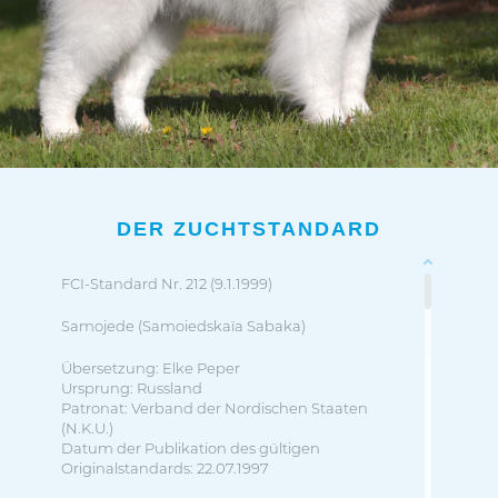
DER ZUCHTSTANDARD
FCI-Standard Nr. 212 (9.1.1999)
Samojede (Samoiedskaïa Sabaka)
Übersetzung: Elke Peper
Ursprung: Russland
Patronat: Verband der Nordischen Staaten
(N.K.U.)
Datum der Publikation des gültigen
Originalstandards: 22.07.1997