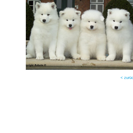
< zurü