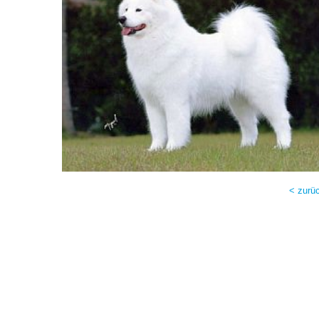
< zurü